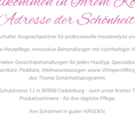
lkommen in Ihrem Kos
Adresse der Schönheit
schulter Ansprechpartner für professionelle Hautanalyse und
zise Hautpflege, innovative Behandlungen mit nachhaltiger W
t neben Gesichtsbehandlungen für jeden Hauttyp, Spezialb
niküre, Pediküre, Wellnessmassagen sowie Wimpernlifting
das Thema Schönheitsprogramm.
- Schulstrasse 11 in 90556 Cadolzburg - auch unser breit
Produktsortiment - für Ihre tägliche Pflege.
Ihre Schönheit in guten HÄNDEN.