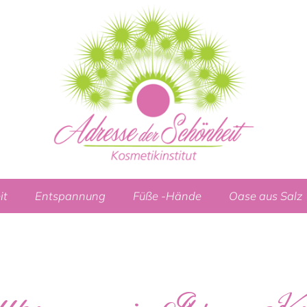
it
Entspannung
Füße -Hände
Oase aus Salz